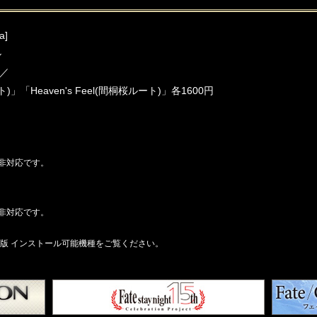
a]
ル
料／
ルート)」「Heaven's Feel(間桐桜ルート)」各1600円
非対応です。
非対応です。
roid版 インストール可能機種をご覧ください。