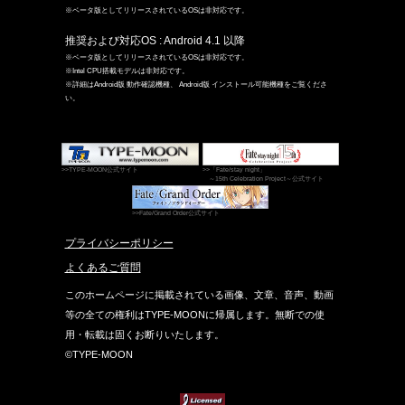
※ベータ版としてリリースされているOSは非対応です。
推奨および対応OS : Android 4.1 以降
※ベータ版としてリリースされているOSは非対応です。
※Intel CPU搭載モデルは非対応です。
※詳細はAndroid版 動作確認機種、 Android版 インストール可能機種をご覧くださ
い。
>>TYPE-MOON公式サイト
>>「Fate/stay night」
～15th Celebration Project～公式サイト
>>Fate/Grand Order公式サイト
プライバシーポリシー
よくあるご質問
このホームページに掲載されている画像、文章、音声、動画
等の全ての権利はTYPE-MOONに帰属します。無断での使
用・転載は固くお断りいたします。
©TYPE-MOON