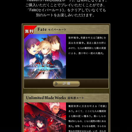
「Heaven's Feel(間桐桜ルート)」は有料となります。
ご購入いただくことでプレイいただくことができ、
「Fate(セイバールート)」をクリアしていなくても
別のルートをお楽しみいただけます。
聖杯戦争。奇
魔術世界に万